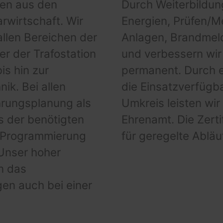
den aus den
Durch Weiterbildun
rwirtschaft. Wir
Energien, Prüfen/M
allen Bereichen der
Anlagen, Brandmel
r der Trafostation
und verbessern wir
is hin zur
permanent. Durch e
ik. Bei allen
die Einsatzverfügb
hrungsplanung als
Umkreis leisten wi
s der benötigten
Ehrenamt. Die Zerti
e Programmierung
für geregelte Abläu
 Unser hoher
n das
gen auch bei einer