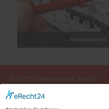
Messtechnik
SCHÜTT Elektrotechnik GmbH
Tornescher Weg 34
25436 Uetersen
Schleswig-Holstein