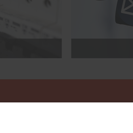
04122 / 900 850
04122 / 900 855
info@schuett-elektrotechnik.de