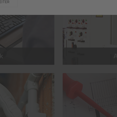
EITER
k
A